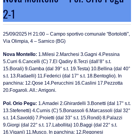
2-1
25/09/2025 H 21:00 – Campo sportivo comunale “Bortolotti”,
Via Olimpia, 4 – Sarnico (BG)
Nova Montello:
1.Milesi 2.Marchesi 3.Gagni 4.Pessina
5.Curri 6.Cancelli (C) 7.El Qadiry 8.Terzi (dall’8° s.t.
15.Borali) 9.Gamba (dal 39° s.t. 19.Testa) 10.Bellina (dal 40°
s.t. 13.Radaelli) 11.Federici (dal 17° s.t. 18.Bentoglio). In
panchina: 12.Qose 14.Perucchini 16.Caslini 17.Pezzotta
20.Fogaroli. All.: Arrigoni.
Pol. Orio Pegu:
1.Amadei 2.Ghirardelli 3.Bonetti (dal 17° s.t.
13.Stefenetti) 4.Curnis (C) 5.Bonassoli 6.Marcassoli (dal 32°
s.t. 14.Savoldi) 7.Proietti (dal 33° s.t. 15.Rondi) 8.Palazzi
9.Giorgi (dal 22° s.t. 17.Labollita) 10.Baggi (dal 22° s.t.
16.Vigani) 11.Musco. In panchina: 12.Regonesi