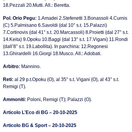
18.Pezzali 20.Mutti. All.: Beretta.
Pol. Orio Pegu:
1.Amadei 2.Stefenetti 3.Bonassoli 4.Curnis
(C) 5.Palmisano 6.Savoldi (dal 10° s.t. 15.Palazzi)
7.Cortinovis (dal 41° s.t. 20.Marcassoli) 8.Proietti (dal 27° s.t.
14.Keita) 9.Opoku 10.Baggi (dal 13° s.t. 17.Vigani) 11.Rondi
(dall’8° s.t. 19.Labollita). In panchina: 12.Regonesi
13.Ghirardelli 16.Giorgi 18.Musco. All.: Adobati.
Arbitro:
Mannino.
Reti:
al 29 p.t.Opoku (O), al 35° s.t. Vigani (O), al 43° s.t.
Remigi (T).
Ammoniti:
Poloni, Remigi (T); Palazzi (O).
Articolo L’Eco di BG – 20-10-2025
Articolo BG & Sport – 20-10-2025