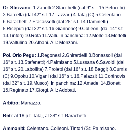
Or. Stezzano:
1.Zanotti 2.Stacchetti (dal 9° s.t. 15.Pelucchi)
3.Barcella (dal 42° s.t. 17.Lazzari) 4.Talaj (C) 5.Celentano
6.Barachetti 7.Fracassetti (dal 28° s.t. 14.Daminelli)
8.Riceputi (dal 22° s.t. 16.Giannone) 9.Colleoni (dal 14° s.t.
13.Tintori) 10.Rota 11.Valli. In panchina: 12.Molle 18.Merletti
19.Valtulina 20.Albani. All.: Monzani.
Pol. Orio Pegu:
1.Regonesi 2.Ghirardelli 3.Bonassoli (dal
16° s.t. 13.Stefenetti) 4.Palmisano 5.Lussana 6.Savoldi (dal
16° s.t. 20.Labollita) 7.Proietti (dal 16° s.t. 18.Baggi) 8.Curnis
(C) 9.Opoku 10.Vigani (dal 16° s.t. 16.Palazzi) 11.Cortinovis
(dal 32° s.t. 19.Musco). In panchina: 12.Amadei 14.Bonetti
15.Reginato 17.Giorgi. All.: Adobati.
Arbitro:
Marrazzo.
Reti:
al 18 p.t. Talaj, al 38° s.t. Barachetti.
Ammoniti:
Celentano, Colleoni, Tintori (S); Palmisano,