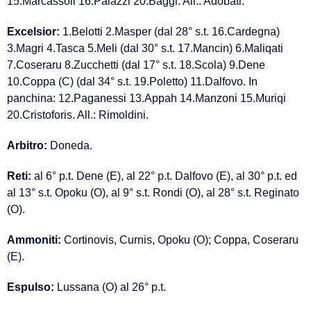
15.Marcassoli 16.Palazzi 20.Baggi. All.: Adobati.
Excelsior:
1.Belotti 2.Masper (dal 28° s.t. 16.Cardegna)
3.Magri 4.Tasca 5.Meli (dal 30° s.t. 17.Mancin) 6.Maliqati
7.Coseraru 8.Zucchetti (dal 17° s.t. 18.Scola) 9.Dene
10.Coppa (C) (dal 34° s.t. 19.Poletto) 11.Dalfovo. In
panchina: 12.Paganessi 13.Appah 14.Manzoni 15.Muriqi
20.Cristoforis. All.: Rimoldini.
Arbitro:
Doneda.
Reti:
al 6° p.t. Dene (E), al 22° p.t. Dalfovo (E), al 30° p.t. ed
al 13° s.t. Opoku (O), al 9° s.t. Rondi (O), al 28° s.t. Reginato
(O).
Ammoniti:
Cortinovis, Curnis, Opoku (O); Coppa, Coseraru
(E).
Espulso:
Lussana (O) al 26° p.t.