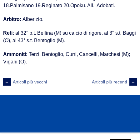
18.Palmisano 19.Reginato 20.Opoku. All.: Adobati.
Arbitro:
Alberizio.
Reti:
al 32° p.t. Bellina (M) su calcio di rigore, al 3° s.t. Baggi
(O), al 43° s.t. Bentoglio (M).
Ammoniti:
Terzi, Bentoglio, Curri, Cancelli, Marchesi (M);
Vigani (O).
NAVIGAZIONE
←
Articoli più vecchi
Articoli più recenti
→
ARTICOLI
© 2026 A.S.D. POLISPORTIVA ORIO PEGU