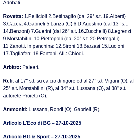
Adobati.
Rovetta:
1.Pellicioli 2.Bettinaglio (dal 29° s.t. 19.Alberti)
3.Caccia 4.Gabrieli 5.Lanza (C) 6.D’Agostino (dal 13° s.t.
14.Benzoni) 7.Guerini (dal 26° s.t. 16.Zucchelli) 8.Legrenzi
9.Morstabilini 10.Pietropolli (dal 30° s.t. 20.Petrogalli)
11.Zanotti. In panchina: 12.Sironi 13.Barzasi 15.Lucioni
17.Tagliaferri 18.Fantoni. All.: Chiodi.
Arbitro:
Paleari.
Reti:
al 17° s.t. su calcio di rigore ed al 27° s.t. Vigani (O), al
25° s.t. Morstabilini (R), al 34° s.t. Lussana (O), al 38° s.t.
autorete Proietti (O).
Ammoniti:
Lussana, Rondi (O); Gabrieli (R).
Articolo L’Eco di BG – 27-10-2025
Articolo BG & Sport – 27-10-2025