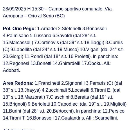
28/09/2025 H 15:30 – Campo sportivo comunale, Via
Aeroporto – Orio al Serio (BG)
Pol. Orio Pegu:
1.Amadei 2.Stefenetti 3.Bonassoli
4.Palmisano 5.Lussana 6.Savoldi (dal 28° s.t.
15.Marcassoli) 7.Cortinovis (dal 39° s.t. 18.Baggi) 8.Curnis
(C) 9.Labollita (dal 24° s.t. 19.Musco) 10.Vigani (dal 24° s.t.
20.Giorgi) 11.Rondi (dal 18° s.t. 16.Proietti). In panchina:
12.Regonesi 13.Bonetti 14.Ghirardelli 17.Opoku. All.:
Adobati.
Ares Redona:
1.Francinetti 2.Signorelli 3.Ferraris (C) (dal
38° s.t. 13.Jhayya) 4.Zucchinali 5.Locatelli 6.Tironi E. (dal
13° s.t. 18.Marzorati) 7.Ciaschini 8.Beretta (dal 19° s.t.
15.Brignoli) 9.Bertoletti 10.Capodieci (dal 19° s.t. 19.Miglioli)
11.Burini (dal 28° s.t. 20.Bertocchi). In panchina: 12.Persico
14.Tironi T. 16.Bonassoli 17.Gualandris. All.: Scarpellini.